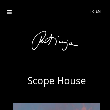
HR
EN
Scope House